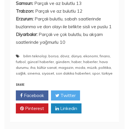
Samsun:
Parçalı ve az bulutlu 13
Trabzon:
Parçalı ve az bulutlu 12
Erzurum:
Parçalı bulutlu, sabah saatlerinde
buzlanma ve don olayı ile birlikte sisli ve puslu 1
Diyarbakır:
Parçalı ve çok bulutlu, bu akşam
saatlerinde yağmurlu 10
bilim teknoloji
,
borsa
,
döviz
,
dünya
,
ekonomi
,
finans
,
futbol
,
güncel haberler
,
gündem
,
haber
,
haberler
,
hava
durumu
,
iha
,
kültür sanat
,
magazin
,
moda
,
müzik
,
politika
,
sağlık
,
sinema
,
siyaset
,
son dakika haberleri
,
spor
,
türkiye
SHARE
Facebook
Twitter
Pinterest
Linkedin