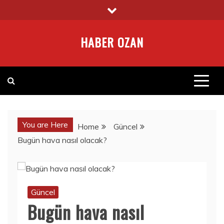
Skip
to
content
HABER OZAN
You are Here
Home
Güncel
Bugün hava nasıl olacak?
Güncel
Bugün hava nasıl