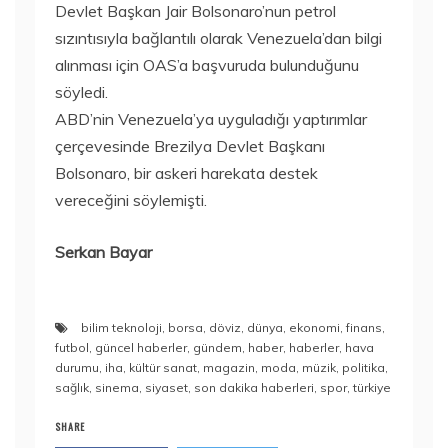
Devlet Başkan Jair Bolsonaro’nun petrol
sızıntısıyla bağlantılı olarak Venezuela’dan bilgi
alınması için OAS’a başvuruda bulunduğunu
söyledi.
ABD’nin Venezuela’ya uyguladığı yaptırımlar
çerçevesinde Brezilya Devlet Başkanı
Bolsonaro, bir askeri harekata destek
vereceğini söylemişti.
Serkan Bayar
bilim teknoloji
,
borsa
,
döviz
,
dünya
,
ekonomi
,
finans
,
futbol
,
güncel haberler
,
gündem
,
haber
,
haberler
,
hava
durumu
,
iha
,
kültür sanat
,
magazin
,
moda
,
müzik
,
politika
,
sağlık
,
sinema
,
siyaset
,
son dakika haberleri
,
spor
,
türkiye
SHARE