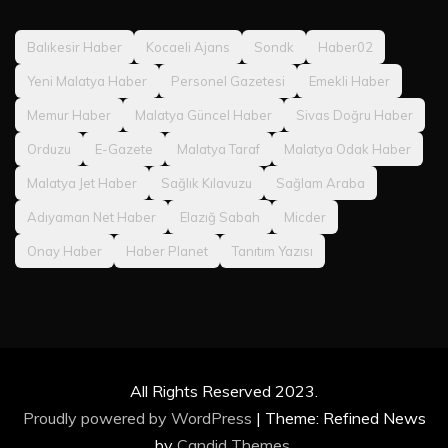
Balıkesir Haber
Kocaeli Ajans
Sondk
Haber02
Yeni Malatya Haber
Personel Gazetesi
Emekli Haber
Memur Haber
Malatya Güncel Haber
Sivas Doğru Haber
Orduzu
E-Gazete
Malatya Taraf
Malatya Odak Haber
Malatya Jet Haber
Sağlık Kılavuzu
Sağlam Araba
Adıyaman Net Haber
Elazığ Sabah
Micder
Onay Haber
Haber Planet
Tanıtım Yazısı
All Rights Reserved 2023.
Proudly powered by WordPress
|
Theme: Refined News
by
Candid Themes
.