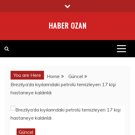
Skip
to
content
HABER OZAN
You are Here
Home
Güncel
Brezilya’da kıyılarındaki petrolü temizleyen 17 kişi
hastaneye kaldırıldı
Güncel