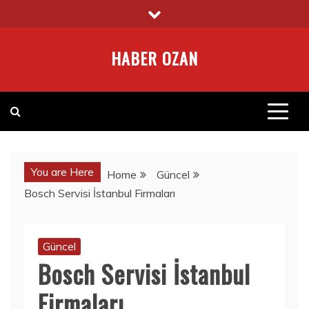
Skip
to
content
HABER OZAN
You are Here
Home
Güncel
Bosch Servisi İstanbul Firmaları
Güncel
Bosch Servisi İstanbul
Firmaları