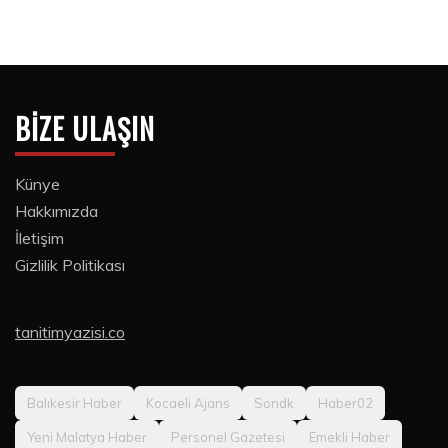
BIZE ULAŞIN
Künye
Hakkımızda
İletişim
Gizlilik Politikası
tanitimyazisi.co
Balıkesir Haber
Kocaeli Ajans
Sondk
Haber02
Yeni Malatya Haber
Personel Gazetesi
Emekli Haber