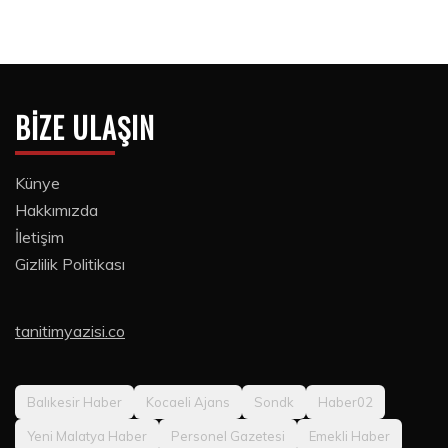
BIZE ULAŞIN
Künye
Hakkımızda
İletişim
Gizlilik Politikası
tanitimyazisi.co
Balıkesir Haber
Kocaeli Ajans
Sondk
Haber02
Yeni Malatya Haber
Personel Gazetesi
Emekli Haber