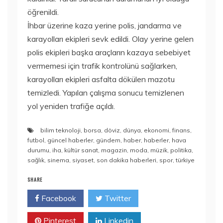
öğrenildi.
İhbar üzerine kaza yerine polis, jandarma ve
karayolları ekipleri sevk edildi. Olay yerine gelen
polis ekipleri başka araçların kazaya sebebiyet
vermemesi için trafik kontrolünü sağlarken,
karayolları ekipleri asfalta dökülen mazotu
temizledi. Yapılan çalışma sonucu temizlenen
yol yeniden trafiğe açıldı.
bilim teknoloji
,
borsa
,
döviz
,
dünya
,
ekonomi
,
finans
,
futbol
,
güncel haberler
,
gündem
,
haber
,
haberler
,
hava
durumu
,
iha
,
kültür sanat
,
magazin
,
moda
,
müzik
,
politika
,
sağlık
,
sinema
,
siyaset
,
son dakika haberleri
,
spor
,
türkiye
SHARE
Facebook
Twitter
Pinterest
Linkedin