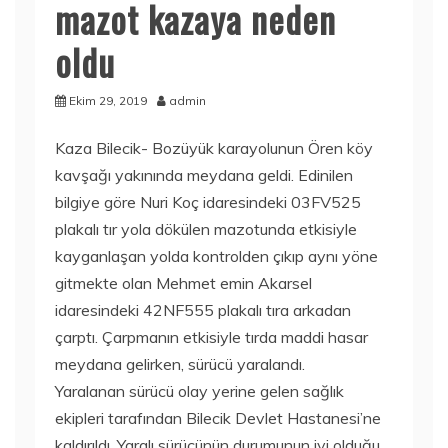
mazot kazaya neden
oldu
Ekim 29, 2019
admin
Kaza Bilecik- Bozüyük karayolunun Ören köy
kavşağı yakınında meydana geldi. Edinilen
bilgiye göre Nuri Koç idaresindeki 03FV525
plakalı tır yola dökülen mazotunda etkisiyle
kayganlaşan yolda kontrolden çıkıp aynı yöne
gitmekte olan Mehmet emin Akarsel
idaresindeki 42NF555 plakalı tıra arkadan
çarptı. Çarpmanın etkisiyle tırda maddi hasar
meydana gelirken, sürücü yaralandı.
Yaralanan sürücü olay yerine gelen sağlık
ekipleri tarafından Bilecik Devlet Hastanesi’ne
kaldırıldı. Yaralı sürücünün durumunun iyi olduğu