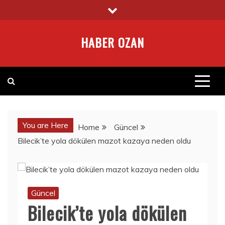
Skip
to
content
HABER OZAN
You are Here
Home
Güncel
Bilecik’te yola dökülen mazot kazaya neden oldu
Güncel
Bilecik’te yola dökülen