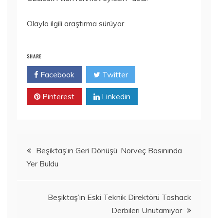
Olayla ilgili araştırma sürüyor.
SHARE
Facebook
Twitter
Pinterest
Linkedin
Yazı
Beşiktaş’ın Geri Dönüşü, Norveç Basınında
Yer Buldu
gezinmesi
Beşiktaş’ın Eski Teknik Direktörü Toshack
Derbileri Unutamıyor