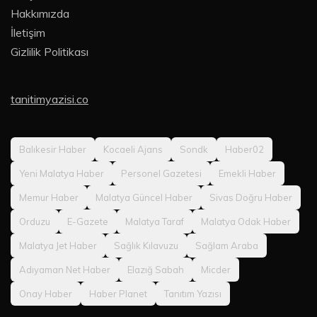
Hakkımızda
İletişim
Gizlilik Politikası
tanitimyazisi.co
Balıkesir Haber
Kocaeli Ajans
Sondk
Haber02
Yeni Malatya Haber
Personel Gazetesi
Emekli Haber
Memur Haber
Malatya Güncel Haber
Sivas Doğru Haber
Orduzu
E-Gazete
Malatya Taraf
Malatya Odak Haber
Malatya Jet Haber
Sağlık Kılavuzu
Sağlam Araba
Adıyaman Net Haber
Elazığ Sabah
Micder
Onay Haber
Haber Planet
Tanıtım Yazısı