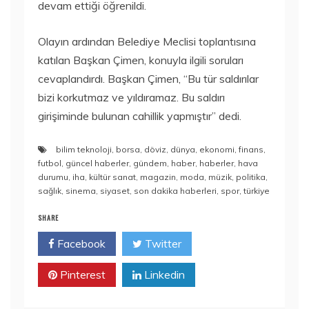
devam ettiği öğrenildi.
Olayın ardından Belediye Meclisi toplantısına
katılan Başkan Çimen, konuyla ilgili soruları
cevaplandırdı. Başkan Çimen, “Bu tür saldırılar
bizi korkutmaz ve yıldıramaz. Bu saldırı
girişiminde bulunan cahillik yapmıştır” dedi.
bilim teknoloji
,
borsa
,
döviz
,
dünya
,
ekonomi
,
finans
,
futbol
,
güncel haberler
,
gündem
,
haber
,
haberler
,
hava
durumu
,
iha
,
kültür sanat
,
magazin
,
moda
,
müzik
,
politika
,
sağlık
,
sinema
,
siyaset
,
son dakika haberleri
,
spor
,
türkiye
SHARE
Facebook
Twitter
Pinterest
Linkedin