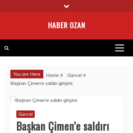
Skip
to
content
HABER OZAN
You are Here
Home
Güncel
Başkan Çimen’e saldırı girişimi
Güncel
Başkan Çimen’e saldırı