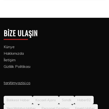
BIZE ULAŞIN
Künye
Hakkımızda
İletişim
Gizlilik Politikası
tanitimyazisi.co
Balıkesir Haber
Kocaeli Ajans
Sondk
Haber02
Yeni Malatya Haber
Personel Gazetesi
Emekli Haber