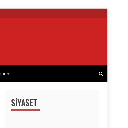
por
SIYASET