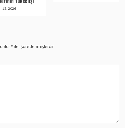
erinin Yükselişi
n 12, 2026
lanlar
*
ile işaretlenmişlerdir