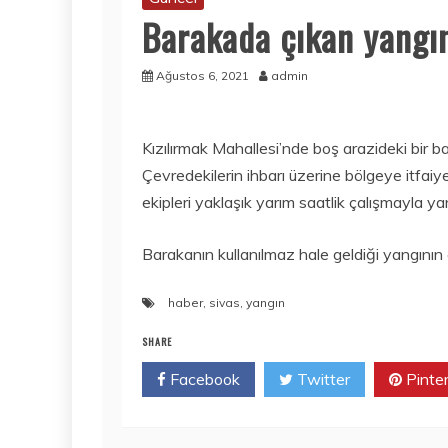
Barakada çıkan yangı
Ağustos 6, 2021
admin
Kızılırmak Mahallesi’nde boş arazideki bir b
Çevredekilerin ihbarı üzerine bölgeye itfaiye
ekipleri yaklaşık yarım saatlik çalışmayla ya
Barakanın kullanılmaz hale geldiği yangının ç
haber
,
sivas
,
yangın
SHARE
Facebook
Twitter
Pinte