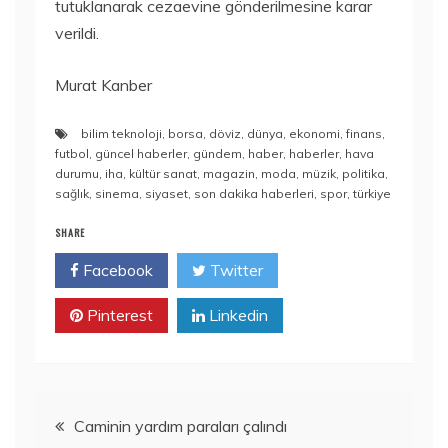
tutuklanarak cezaevine gönderilmesine karar
verildi.
Murat Kanber
bilim teknoloji
,
borsa
,
döviz
,
dünya
,
ekonomi
,
finans
,
futbol
,
güncel haberler
,
gündem
,
haber
,
haberler
,
hava
durumu
,
iha
,
kültür sanat
,
magazin
,
moda
,
müzik
,
politika
,
sağlık
,
sinema
,
siyaset
,
son dakika haberleri
,
spor
,
türkiye
SHARE
Facebook
Twitter
Pinterest
Linkedin
Yazı
Caminin yardım paraları çalındı