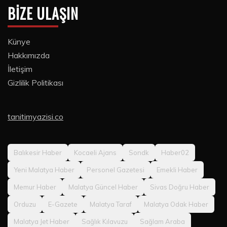
BIZE ULAŞIN
Künye
Hakkımızda
İletişim
Gizlilik Politikası
tanitimyazisi.co
Balıkesir Haber
Kocaeli Ajans
Sondk
Haber02
Yeni Malatya Haber
Personel Gazetesi
Emekli Haber
Memur Haber
Malatya Güncel Haber
Sivas Doğru Haber
Orduzu
E-Gazete
Malatya Taraf
Malatya Odak Haber
Malatya Jet Haber
Sağlık Kılavuzu
Sağlam Araba