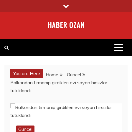
Skip
to
content
HABER OZAN
You are Here
Home
Güncel
Balkondan tırmanıp girdikleri evi soyan hırsızlar
tutuklandı
Güncel