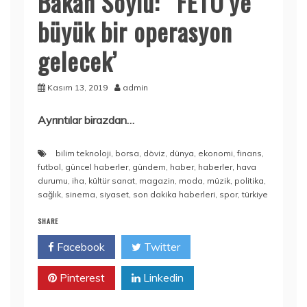
Bakan Soylu: ‘ FETÖ’ye
büyük bir operasyon
gelecek’
Kasım 13, 2019
admin
Ayrıntılar birazdan…
bilim teknoloji
,
borsa
,
döviz
,
dünya
,
ekonomi
,
finans
,
futbol
,
güncel haberler
,
gündem
,
haber
,
haberler
,
hava
durumu
,
iha
,
kültür sanat
,
magazin
,
moda
,
müzik
,
politika
,
sağlık
,
sinema
,
siyaset
,
son dakika haberleri
,
spor
,
türkiye
SHARE
Facebook
Twitter
Pinterest
Linkedin