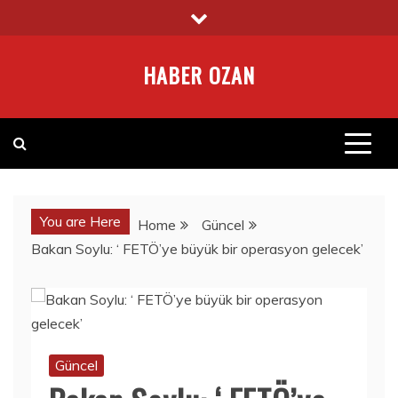
Skip
to
content
HABER OZAN
You are Here
Home
Güncel
Bakan Soylu: ‘ FETÖ’ye büyük bir operasyon gelecek’
Güncel