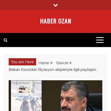
Skip
to
content
HABER OZAN
You are Here
Home
Güncel
Bakan Koca’dan filyasyon ekipleriyle ilgili paylaşım