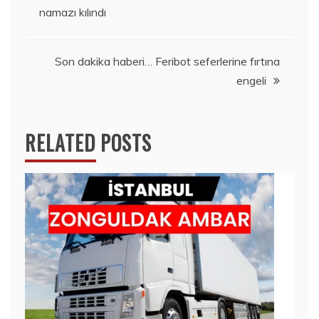
namazı kılındı
gezinmesi
Son dakika haberi… Feribot seferlerine fırtına
engeli
RELATED POSTS