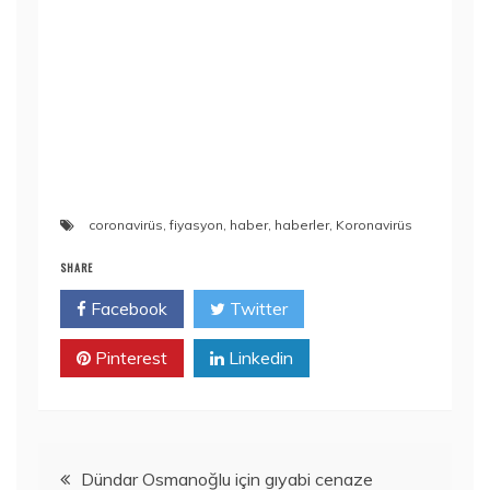
coronavirüs
,
fiyasyon
,
haber
,
haberler
,
Koronavirüs
SHARE
Facebook
Twitter
Pinterest
Linkedin
Yazı
Dündar Osmanoğlu için gıyabi cenaze