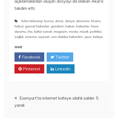
açıklamalardan oluşan dosyayı da Bakan Akar’a
takdim etti.
bilim teknoloji
,
borsa
,
döviz
,
dünya
,
ekonomi
,
finans
,
futbol
,
güncel haberler
,
gündem
,
haber
,
haberler
,
hava
durumu
,
iha
,
kültür sanat
,
magazin
,
moda
,
müzik
,
politika
,
sağlık
,
sinema
,
siyaset
,
son dakika haberleri
,
spor
,
türkiye
SHARE
Facebook
Twitter
Pinterest
Linkedin
Yazı
Esenyurt’ta internet kafeye silahlı saldırı: 5
yaralı
gezinmesi