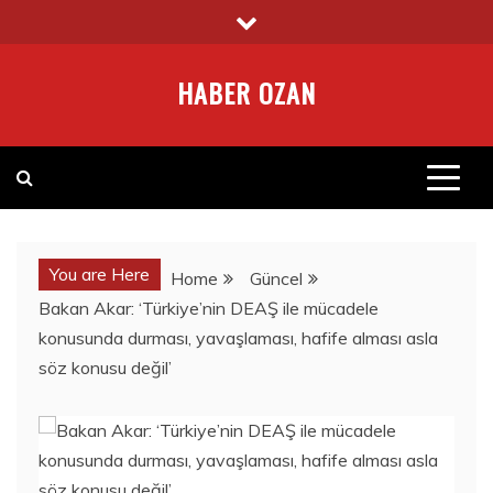
Skip
to
content
HABER OZAN
You are Here
Home
Güncel
Bakan Akar: ‘Türkiye’nin DEAŞ ile mücadele
konusunda durması, yavaşlaması, hafife alması asla
söz konusu değil’