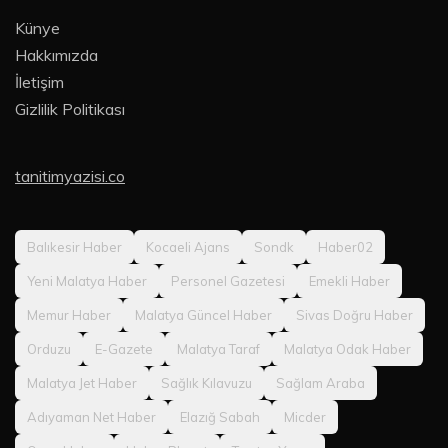
Künye
Hakkımızda
İletişim
Gizlilik Politikası
tanitimyazisi.co
Balıkesir Haber
Kocaeli Ajans
Sondk
Haber02
Yeni Malatya Haber
Personel Gazetesi
Emekli Haber
Memur Haber
Malatya Güncel Haber
Sivas Doğru Haber
Orduzu
E-Gazete
Malatya Taraf
Malatya Odak Haber
Malatya Jet Haber
Sağlık Kılavuzu
Sağlam Araba
Adıyaman Net Haber
Elazığ Sabah
Micder