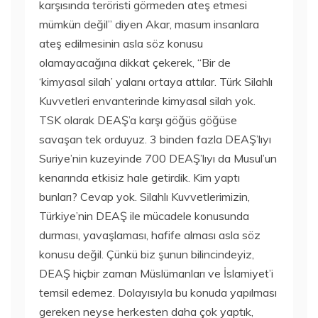
karşısında teröristi görmeden ateş etmesi
mümkün değil” diyen Akar, masum insanlara
ateş edilmesinin asla söz konusu
olamayacağına dikkat çekerek, “Bir de
‘kimyasal silah’ yalanı ortaya attılar. Türk Silahlı
Kuvvetleri envanterinde kimyasal silah yok.
TSK olarak DEAŞ’a karşı göğüs göğüse
savaşan tek orduyuz. 3 binden fazla DEAŞ’lıyı
Suriye’nin kuzeyinde 700 DEAŞ’lıyı da Musul’un
kenarında etkisiz hale getirdik. Kim yaptı
bunları? Cevap yok. Silahlı Kuvvetlerimizin,
Türkiye’nin DEAŞ ile mücadele konusunda
durması, yavaşlaması, hafife alması asla söz
konusu değil. Çünkü biz şunun bilincindeyiz,
DEAŞ hiçbir zaman Müslümanları ve İslamiyet’i
temsil edemez. Dolayısıyla bu konuda yapılması
gereken neyse herkesten daha çok yaptık,