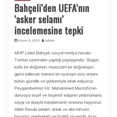
Bahçeli’den UEFA’nın
‘asker selamı’
incelemesine tepki
Kasım 8, 2019
admin
MHP Lideri Bahçeli, sosyal medya hesabı
Twitter üzerinden yaptığı paylaşımda, “Bugün
kutlu bir doğumun, muazzam bir doğruluşun,
gıpta edilecek manevi bir uyanışın aziz anısını
bütün güzellik ve görkemiyle idrak ediyoruz.
Peygamberimiz Hz. Muhammed Mustafa’nın
dünyaya teşrif ve teşerrüf edişinin yıldönümünü
saygı ve duayla karşılamanın onurunu taşıyoruz.
Allah Rasulü adalet, ahlak ve akıl mihveri;
hoşgörü, merhamet ve fazilet zirvesidir. Aynı