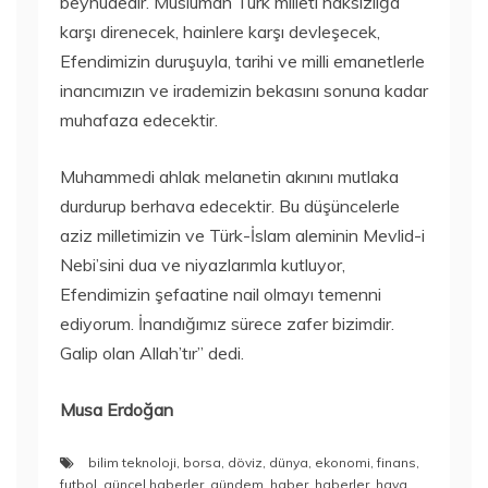
beyhudedir. Müslüman Türk milleti haksızlığa
karşı direnecek, hainlere karşı devleşecek,
Efendimizin duruşuyla, tarihi ve milli emanetlerle
inancımızın ve irademizin bekasını sonuna kadar
muhafaza edecektir.
Muhammedi ahlak melanetin akınını mutlaka
durdurup berhava edecektir. Bu düşüncelerle
aziz milletimizin ve Türk-İslam aleminin Mevlid-i
Nebi’sini dua ve niyazlarımla kutluyor,
Efendimizin şefaatine nail olmayı temenni
ediyorum. İnandığımız sürece zafer bizimdir.
Galip olan Allah’tır” dedi.
Musa Erdoğan
bilim teknoloji
,
borsa
,
döviz
,
dünya
,
ekonomi
,
finans
,
futbol
,
güncel haberler
,
gündem
,
haber
,
haberler
,
hava