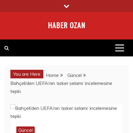
Skip
to
content
HABER OZAN
You are Here
Home
Güncel
Bahçeli’den UEFA’nın ‘asker selamı’ incelemesine
tepki
Güncel