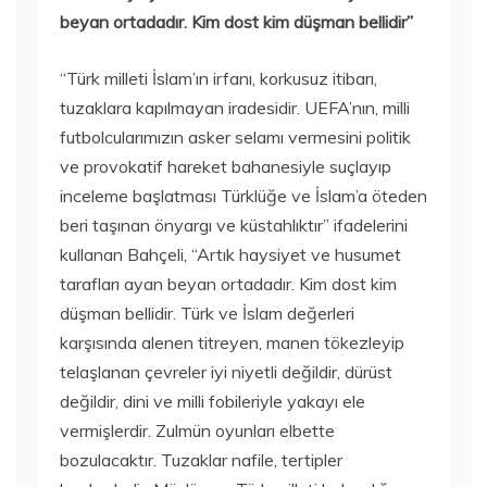
beyan ortadadır. Kim dost kim düşman bellidir”
“Türk milleti İslam’ın irfanı, korkusuz itibarı,
tuzaklara kapılmayan iradesidir. UEFA’nın, milli
futbolcularımızın asker selamı vermesini politik
ve provokatif hareket bahanesiyle suçlayıp
inceleme başlatması Türklüğe ve İslam’a öteden
beri taşınan önyargı ve küstahlıktır” ifadelerini
kullanan Bahçeli, “Artık haysiyet ve husumet
tarafları ayan beyan ortadadır. Kim dost kim
düşman bellidir. Türk ve İslam değerleri
karşısında alenen titreyen, manen tökezleyip
telaşlanan çevreler iyi niyetli değildir, dürüst
değildir, dini ve milli fobileriyle yakayı ele
vermişlerdir. Zulmün oyunları elbette
bozulacaktır. Tuzaklar nafile, tertipler