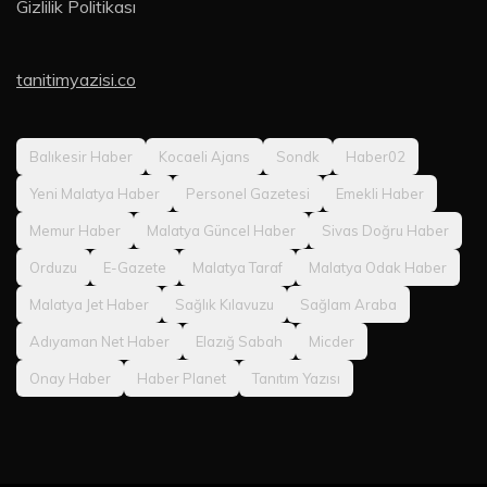
Gizlilik Politikası
tanitimyazisi.co
Balıkesir Haber
Kocaeli Ajans
Sondk
Haber02
Yeni Malatya Haber
Personel Gazetesi
Emekli Haber
Memur Haber
Malatya Güncel Haber
Sivas Doğru Haber
Orduzu
E-Gazete
Malatya Taraf
Malatya Odak Haber
Malatya Jet Haber
Sağlık Kılavuzu
Sağlam Araba
Adıyaman Net Haber
Elazığ Sabah
Micder
Onay Haber
Haber Planet
Tanıtım Yazısı