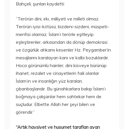
Bahçeli, şunları kaydetti:
“Terörün dini, ırkı, milliyeti ve milleti olmaz.
Terörün iyisi-kötüsü, bizdeni-sizdeni, müspeti-
menfisi olamaz. İslam’ı terörle eşitleyip
eşleştirenler, arkasından da dönüp demokrasi
ve özgürlük ahkamı kesenler Hz. Peygamber’in
mesajlarını karalayan kanı ve kalbi bozuklardır.
Hoca görünümlü hainler, dini kisveye bürünüp
ihanet, rezalet ve cinayetlerin faili olanlar
İslam’ın ve insanlığın yüz karaları,
çıbanbaşlarıdır. Bu günahkarlara bakıp İslam’ı
boğmaya çalışanlar hem sahtekar hem de
suçludur. Elbette Allah her şeyi bilen ve
görendir.”
“Artık haysiyet ve husumet tarafları ayan