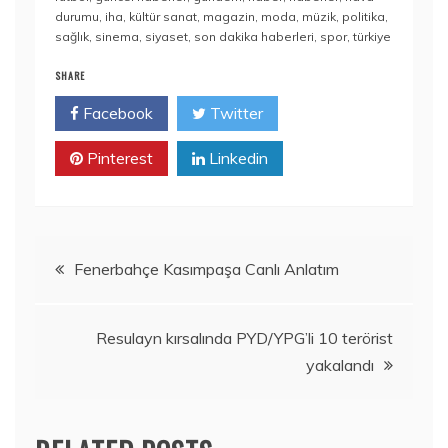
durumu
,
iha
,
kültür sanat
,
magazin
,
moda
,
müzik
,
politika
,
sağlık
,
sinema
,
siyaset
,
son dakika haberleri
,
spor
,
türkiye
SHARE
Facebook
Twitter
Pinterest
Linkedin
Yazı
Fenerbahçe Kasımpaşa Canlı Anlatım
gezinmesi
Resulayn kırsalında PYD/YPG’li 10 terörist
yakalandı