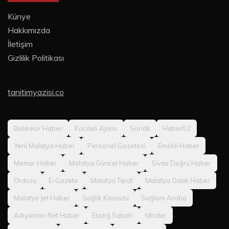
Künye
Hakkımızda
İletişim
Gizlilik Politikası
tanitimyazisi.co
Balıkesir Haber
Kocaeli Ajans
Sondk
Haber02
Yeni Malatya Haber
Personel Gazetesi
Emekli Haber
Memur Haber
Malatya Güncel Haber
Sivas Doğru Haber
Orduzu
E-Gazete
Malatya Taraf
Malatya Odak Haber
Malatya Jet Haber
Sağlık Kılavuzu
Sağlam Araba
Adıyaman Net Haber
Elazığ Sabah
Micder