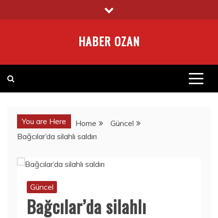
Skip
to
content
HABER OZAN
You are Here
Home
Güncel
Bağcılar’da silahlı saldırı
Güncel
Bağcılar’da silahlı