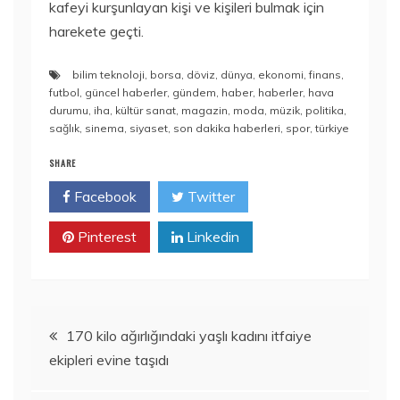
kafeyi kurşunlayan kişi ve kişileri bulmak için
harekete geçti.
bilim teknoloji
,
borsa
,
döviz
,
dünya
,
ekonomi
,
finans
,
futbol
,
güncel haberler
,
gündem
,
haber
,
haberler
,
hava
durumu
,
iha
,
kültür sanat
,
magazin
,
moda
,
müzik
,
politika
,
sağlık
,
sinema
,
siyaset
,
son dakika haberleri
,
spor
,
türkiye
SHARE
Facebook
Twitter
Pinterest
Linkedin
Yazı
170 kilo ağırlığındaki yaşlı kadını itfaiye
ekipleri evine taşıdı
gezinmesi