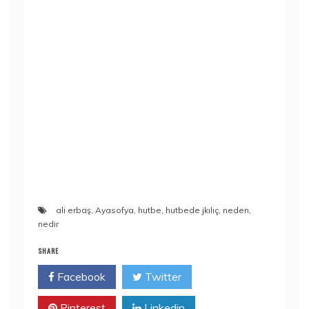
ali erbaş
,
Ayasofya
,
hutbe
,
hutbede jkılıç
,
neden
,
nedir
SHARE
Facebook
Twitter
Pinterest
Linkedin