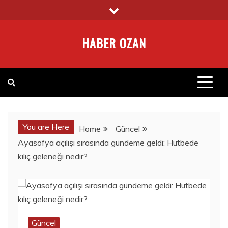
Skip
to
content
HABER OZAN
You are Here
Home
Güncel
Ayasofya açılışı sırasında gündeme geldi: Hutbede
kılıç geleneği nedir?
Güncel