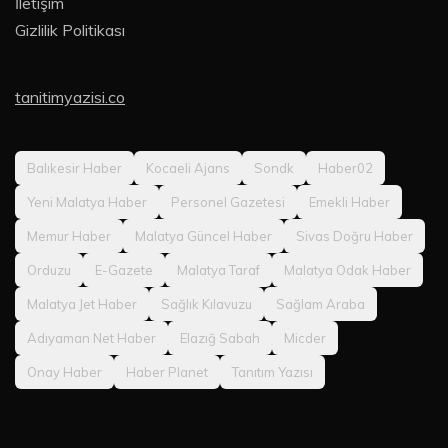
İletişim
Gizlilik Politikası
tanitimyazisi.co
Balıkesir Haber
Kocaeli Ajans
Sondk
Haber02
Yeni Malatya Haber
Personel Gazetesi
Emekli Haber
Memur Haber
Malatya Güncel Haber
Sivas Doğru Haber
Orduzu
E-Gazete
Malatya Taraf
Malatya Odak Haber
Malatya Jet Haber
Sağlık Kılavuzu
Sağlam Araba
Adıyaman Net Haber
Elazığ Sabah
Micder
Onay Haber
Haber Planet
Tanıtım Yazısı