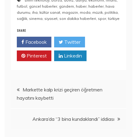
bilim teknoloji
,
borsa
,
döviz
,
dünya
,
ekonomi
,
finans
,
futbol
,
güncel haberler
,
gündem
,
haber
,
haberler
,
hava
durumu
,
iha
,
kültür sanat
,
magazin
,
moda
,
müzik
,
politika
,
sağlık
,
sinema
,
siyaset
,
son dakika haberleri
,
spor
,
türkiye
SHARE
Facebook
Twitter
Pinterest
Linkedin
Yazı
Markette kalp krizi geçiren öğretmen
hayatını kaybetti
gezinmesi
Ankara’da “3 bina kundaklandı” iddiası