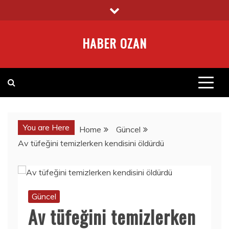
Skip
to
content
HABER OZAN
You are Here
Home
Güncel
Av tüfeğini temizlerken kendisini öldürdü
Güncel
Av tüfeğini temizlerken