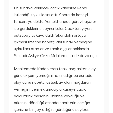
Er, subaya verilecek cacık kasesine kendi
kullandığı uyku ilacını attı. Sonra da kaseyi
tencereye döktü. Yemekhanede görevli aşçı er
ise gördüklerine seyirci kaldı. Cacıktan yiyen
astsubay uykuya daldı. Skandalın ortaya
çıkması üzerine nöbetçi astsubay yemeğine
uyku ilacı atan er ve tanık aşçı er hakkında
Selendi Asliye Ceza Mahkemesi’nde dava açtı.
Mahkemede ifade veren tanık aşçı asker, olay
günü akşam yemeğini hazırladığı, bu esnada
olay günü nöbetçi astsubay olan mağdurun
yemeğini vermek amacıyla kaseye cacık
doldurarak masanın üzerine koyduğu ve
arkasını döndüğü esnada sanık erin cacığın
içerisine bir şey attığını gördüğünü söyledi.