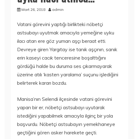
Mart 26, 2018
admin
Vatani görevini yaptığı birlikteki nöbetçi
astsubayı uyutmak amacıyla yemeğine uyku
ilacı atan ere göz yuman aşçı beraat etti.
Devreye giren Yargıtay ise tanık aşçının, sanık
erin kaseyi cacık tenceresine boşalttığını
gördüğü halde bu duruma ses çıkarmayarak
üzerine atılı ‘kasten yaralama’ suçunu işlediğini
belirterek kararı bozdu.
Manisa’nın Selendi ilçesinde vatani görevini
yapan bir er, nöbetçi astsubayı uyutarak
istediğini yapabilmek amacıyla ilginç bir yola
başvurdu. Nöbetçi astsubayın yemekhaneye
geçtiğini gören asker harekete geçti.