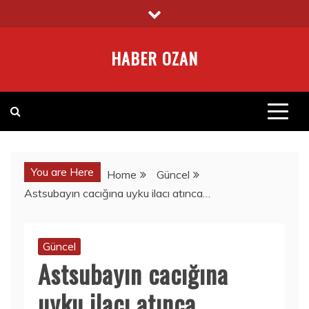
Skip
to
content
HABER OZAN
You are Here
Home
Güncel
Astsubayın cacığına uyku ilacı atınca…
Güncel
Astsubayın cacığına
uyku ilacı atınca…