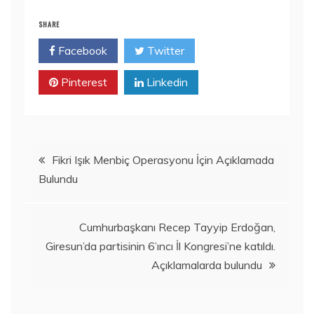
SHARE
Facebook
Twitter
Pinterest
Linkedin
Yazı
Fikri Işık Menbiç Operasyonu İçin Açıklamada
Bulundu
gezinmesi
Cumhurbaşkanı Recep Tayyip Erdoğan,
Giresun’da partisinin 6’ıncı İl Kongresi’ne katıldı.
Açıklamalarda bulundu