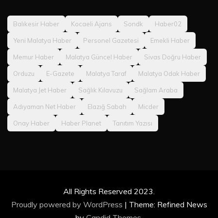
Balıkesir Haber
Kocaeli Ajans
Sondk
Haber02
Yeni Malatya Haber
Personel Gazetesi
Emekli Haber
Memur Haber
Malatya Güncel Haber
Sivas Doğru Haber
Orduzu
E-Gazete
Malatya Taraf
Malatya Odak Haber
Malatya Jet Haber
Sağlık Kılavuzu
Sağlam Araba
Adıyaman Net Haber
Elazığ Sabah
Micder
Onay Haber
Haber Planet
Tanıtım Yazısı
All Rights Reserved 2023.
Proudly powered by WordPress
|
Theme: Refined News
by
Candid Themes
.