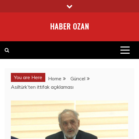
Skip
to
content
HABER OZAN
You are Here
Home
Güncel
Asiltürk’ten ittifak açıklaması