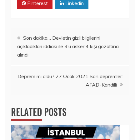
Pinterest
Linkedin
Yazı
Son dakika… Devletin gizli bilgilerini
açıkladıkları iddiası ile 3’ü asker 4 kişi gözaltına
gezinmesi
alındı
Deprem mi oldu? 27 Ocak 2021 Son depremler:
AFAD-Kandilli
RELATED POSTS