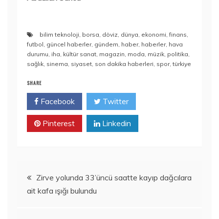
bilim teknoloji
,
borsa
,
döviz
,
dünya
,
ekonomi
,
finans
,
futbol
,
güncel haberler
,
gündem
,
haber
,
haberler
,
hava
durumu
,
iha
,
kültür sanat
,
magazin
,
moda
,
müzik
,
politika
,
sağlık
,
sinema
,
siyaset
,
son dakika haberleri
,
spor
,
türkiye
SHARE
Facebook
Twitter
Pinterest
Linkedin
Yazı
Zirve yolunda 33’üncü saatte kayıp dağcılara
ait kafa ışığı bulundu
gezinmesi