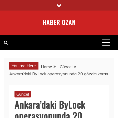
Skip
to
content
HABER OZAN
You are Here
Home
Güncel
Ankara’daki ByLock operasyonunda 20 gözaltı kararı
Güncel
Ankara’daki ByLock
operasyonunda 20