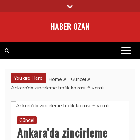
Skip
to
content
HABER OZAN
You are Here
Home
Güncel
Ankara’da zincirleme trafik kazası: 6 yaralı
Güncel
Ankara’da zincirleme