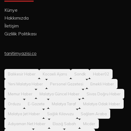
Künye
Hakkımızda
İletişim
Gizlilik Politikası
tanitimyazisi.co
Balıkesir Haber
Kocaeli Ajans
Sondk
Haber02
Yeni Malatya Haber
Personel Gazetesi
Emekli Haber
Memur Haber
Malatya Güncel Haber
Sivas Doğru Haber
Orduzu
E-Gazete
Malatya Taraf
Malatya Odak Haber
Malatya Jet Haber
Sağlık Kılavuzu
Sağlam Araba
Adıyaman Net Haber
Elazığ Sabah
Micder