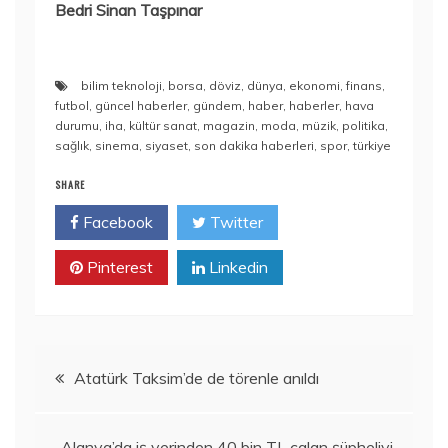
Bedri Sinan Taşpınar
bilim teknoloji
,
borsa
,
döviz
,
dünya
,
ekonomi
,
finans
,
futbol
,
güncel haberler
,
gündem
,
haber
,
haberler
,
hava
durumu
,
iha
,
kültür sanat
,
magazin
,
moda
,
müzik
,
politika
,
sağlık
,
sinema
,
siyaset
,
son dakika haberleri
,
spor
,
türkiye
SHARE
Facebook
Twitter
Pinterest
Linkedin
Yazı
Atatürk Taksim’de de törenle anıldı
gezinmesi
Alanya’da iş yerinden 40 bin TL çalan şüpheliyi