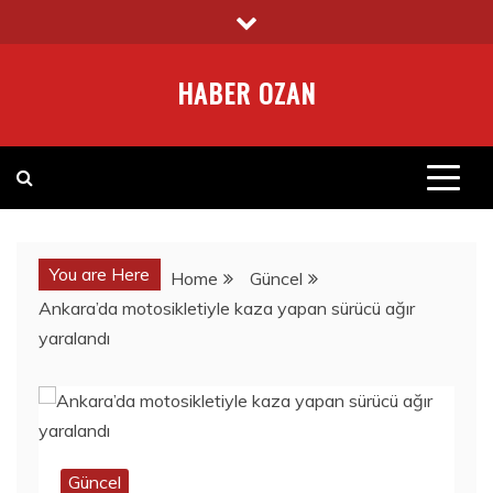
Skip
to
content
HABER OZAN
You are Here
Home
Güncel
Ankara’da motosikletiyle kaza yapan sürücü ağır
yaralandı
Güncel