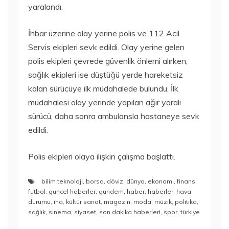
yaralandı.
İhbar üzerine olay yerine polis ve 112 Acil
Servis ekipleri sevk edildi. Olay yerine gelen
polis ekipleri çevrede güvenlik önlemi alırken,
sağlık ekipleri ise düştüğü yerde hareketsiz
kalan sürücüye ilk müdahalede bulundu. İlk
müdahalesi olay yerinde yapılan ağır yaralı
sürücü, daha sonra ambulansla hastaneye sevk
edildi.
Polis ekipleri olaya ilişkin çalışma başlattı.
bilim teknoloji
,
borsa
,
döviz
,
dünya
,
ekonomi
,
finans
,
futbol
,
güncel haberler
,
gündem
,
haber
,
haberler
,
hava
durumu
,
iha
,
kültür sanat
,
magazin
,
moda
,
müzik
,
politika
,
sağlık
,
sinema
,
siyaset
,
son dakika haberleri
,
spor
,
türkiye