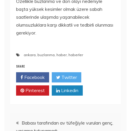
Özellikle buzlanma ve don olayı nedeniyle
başta yüksek kesimler olmak üzere sabah
saatlerinde ulaşımda yaşanabilecek
olumsuzluklara karşı dikkatli ve tedbirli olunması
gerekiyor.
ankara
,
buzlanma
,
haber
,
haberler
SHARE
Facebook
Twitter
Pinterest
Linkedin
Yazı
Babası tarafından av tüfeğiyle vurulan genç,
yaşama tutunamadı