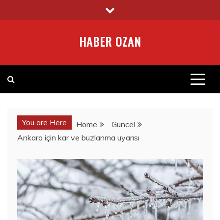
Skip
to
content
HABER OZAN
You are Here
Home
Güncel
Ankara için kar ve buzlanma uyarısı