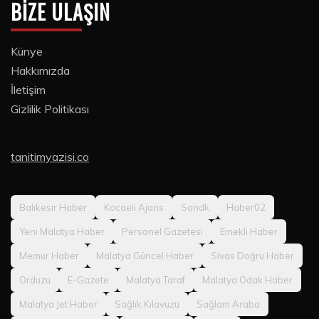
BIZE ULAŞIN
Künye
Hakkımızda
İletişim
Gizlilik Politikası
tanitimyazisi.co
Balıkesir Haber
Kocaeli Ajans
Sondk
Haber02
Yeni Malatya Haber
Personel Gazetesi
Emekli Haber
Memur Haber
Malatya Güncel Haber
Sivas Doğru Haber
Orduzu
E-Gazete
Malatya Taraf
Malatya Odak Haber
Malatya Jet Haber
Sağlık Kılavuzu
Sağlam Araba