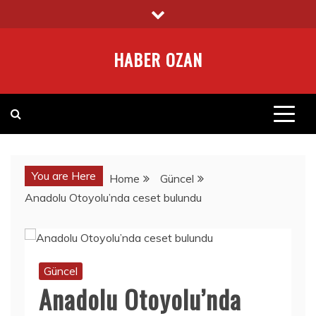
Skip
to
content
HABER OZAN
You are Here
Home
Güncel
Anadolu Otoyolu’nda ceset bulundu
Güncel
Anadolu Otoyolu’nda