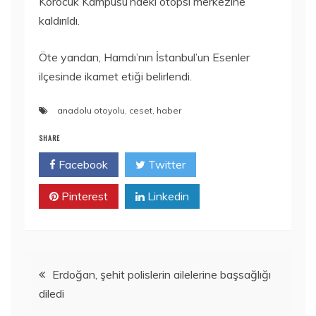
Korocuk Kampüsü’ndeki otopsi merkezine
kaldırıldı.
Öte yandan, Hamdı’nın İstanbul’un Esenler
ilçesinde ikamet etiği belirlendi.
anadolu otoyolu
,
ceset
,
haber
SHARE
Facebook
Twitter
Pinterest
Linkedin
Yazı
Erdoğan, şehit polislerin ailelerine başsağlığı
diledi
gezinmesi