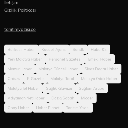
İletişim
Gizlilik Politikası
tanitimyazisi.co
Balıkesir Haber
Kocaeli Ajans
Sondk
Haber02
Yeni Malatya Haber
Personel Gazetesi
Emekli Haber
Memur Haber
Malatya Güncel Haber
Sivas Doğru Haber
Orduzu
E-Gazete
Malatya Taraf
Malatya Odak Haber
Malatya Jet Haber
Sağlık Kılavuzu
Sağlam Araba
Adıyaman Net Haber
Elazığ Sabah
Micder
Onay Haber
Haber Planet
Tanıtım Yazısı