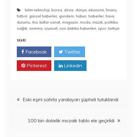
bilim teknoloji
,
borsa
,
döviz
,
dünya
,
ekonomi
,
finans
,
futbol
,
güncel haberler
,
gündem
,
haber
,
haberler
,
hava
durumu
,
iha
,
kültür sanat
,
magazin
,
moda
,
müzik
,
politika
,
sağlık
,
sinema
,
siyaset
,
son dakika haberleri
,
spor
,
türkiye
SHARE
Facebook
Twitter
Pinterest
Linkedin
Yazı
Eski eşini satırla yaralayan şüpheli tutuklandı
gezinmesi
100 bin dolarlık mozaik tablo ele geçirildi