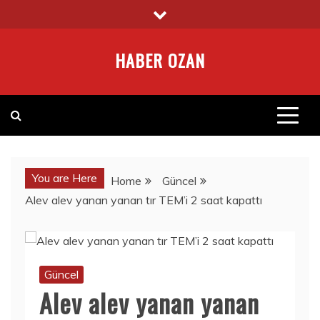
Skip
to
content
HABER OZAN
You are Here
Home
Güncel
Alev alev yanan yanan tır TEM’i 2 saat kapattı
Güncel
Alev alev yanan yanan