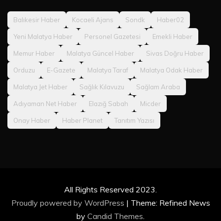
Balıkesir Haber
Kocaeli Ajans
Sondk
Haber02
Yeni Malatya Haber
Personel Gazetesi
Emekli Haber
Memur Haber
Malatya Güncel Haber
Sivas Doğru Haber
Orduzu
E-Gazete
Malatya Taraf
Malatya Odak Haber
Malatya Jet Haber
Sağlık Kılavuzu
Sağlam Araba
Adıyaman Net Haber
Elazığ Sabah
Micder
Onay Haber
Haber Planet
Tanıtım Yazısı
All Rights Reserved 2023.
Proudly powered by WordPress
|
Theme: Refined News
by
Candid Themes
.