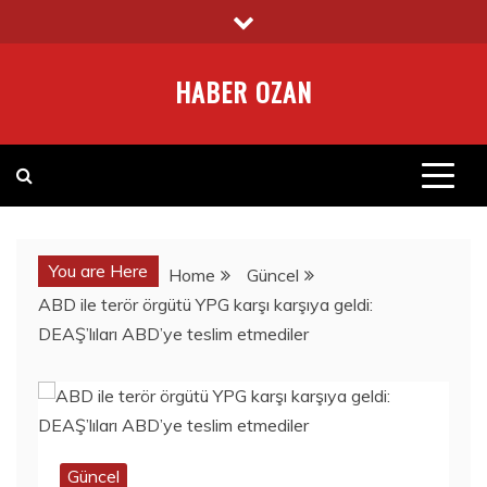
Skip
to
content
HABER OZAN
You are Here
Home
Güncel
ABD ile terör örgütü YPG karşı karşıya geldi:
DEAŞ’lıları ABD’ye teslim etmediler
Güncel