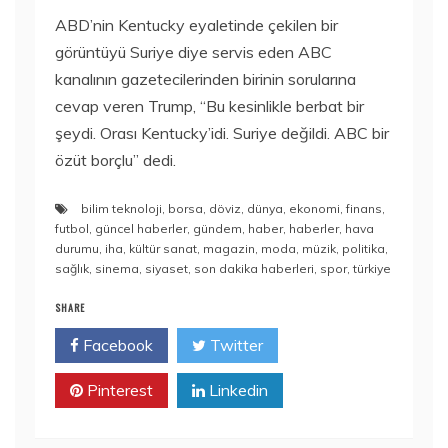
ABD’nin Kentucky eyaletinde çekilen bir
görüntüyü Suriye diye servis eden ABC
kanalının gazetecilerinden birinin sorularına
cevap veren Trump, “Bu kesinlikle berbat bir
şeydi. Orası Kentucky’idi. Suriye değildi. ABC bir
özüt borçlu” dedi.
bilim teknoloji
,
borsa
,
döviz
,
dünya
,
ekonomi
,
finans
,
futbol
,
güncel haberler
,
gündem
,
haber
,
haberler
,
hava
durumu
,
iha
,
kültür sanat
,
magazin
,
moda
,
müzik
,
politika
,
sağlık
,
sinema
,
siyaset
,
son dakika haberleri
,
spor
,
türkiye
SHARE
Facebook
Twitter
Pinterest
Linkedin