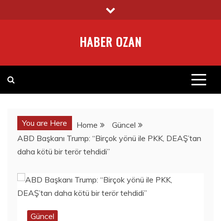
Skip
to
content
HABER OZAN
You are Here
Home
Güncel
ABD Başkanı Trump: “Birçok yönü ile PKK, DEAŞ’tan
daha kötü bir terör tehdidi”
Güncel