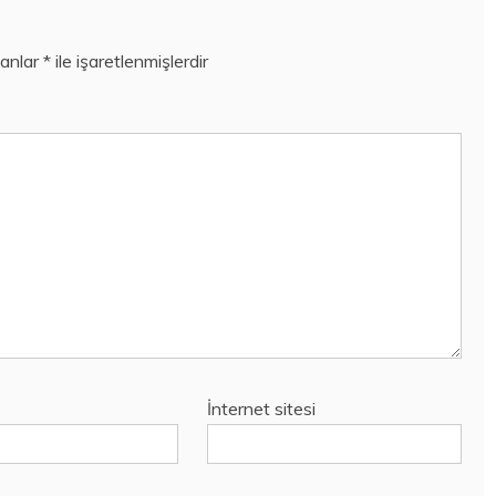
lanlar
*
ile işaretlenmişlerdir
İnternet sitesi