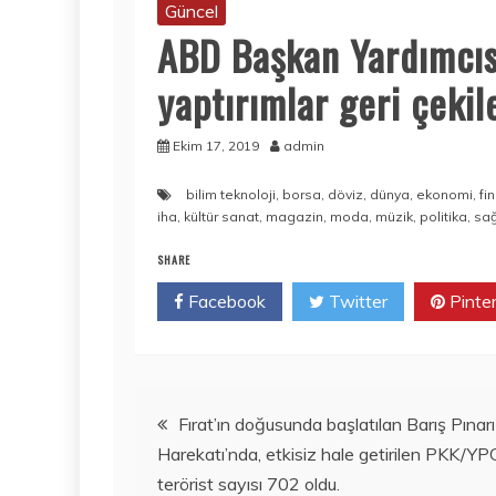
Güncel
ABD Başkan Yardımcıs
yaptırımlar geri çekil
Ekim 17, 2019
admin
bilim teknoloji
,
borsa
,
döviz
,
dünya
,
ekonomi
,
fi
iha
,
kültür sanat
,
magazin
,
moda
,
müzik
,
politika
,
sağ
SHARE
Facebook
Twitter
Pinte
Yazı
Fırat’ın doğusunda başlatılan Barış Pınarı
Harekatı’nda, etkisiz hale getirilen PKK/YPG
gezinmesi
terörist sayısı 702 oldu.