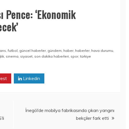
ı Pence: ‘Ekonomik
ecek’
nans
,
futbol
,
güncel haberler
,
gündem
,
haber
,
haberler
,
hava durumu
,
lık
,
sinema
,
siyaset
,
son dakika haberleri
,
spor
,
türkiye
rest
Linkedin
İnegöl’de mobilya fabrikasında çıkan yangını
’li
bekçiler fark etti