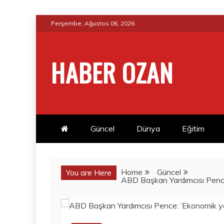
Skip
Perşembe, Ağustos 06, 2026
to
content
HABER OZAN
Güncel
Dünya
Eğitim
Home
Güncel
You are Here
ABD Başkan Yardımcısı Pence: