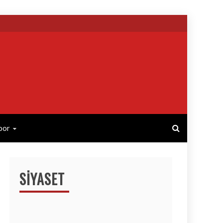
por
SIYASET