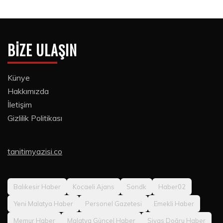
BIZE ULAŞIN
Künye
Hakkımızda
İletişim
Gizlilik Politikası
tanitimyazisi.co
Balıkesir Haber
Kocaeli Ajans
Sondk
Haber02
Yeni Malatya Haber
Personel Gazetesi
Emekli Haber
Memur Haber
Malatya Güncel Haber
Sivas Doğru Haber