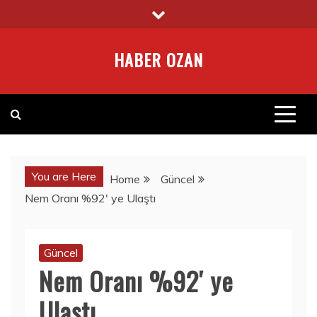
Skip
to
content
HABER OZAN
You are Here
Home
Güncel
Nem Oranı %92′ ye Ulaştı
Güncel
Nem Oranı %92′ ye
Ulaştı