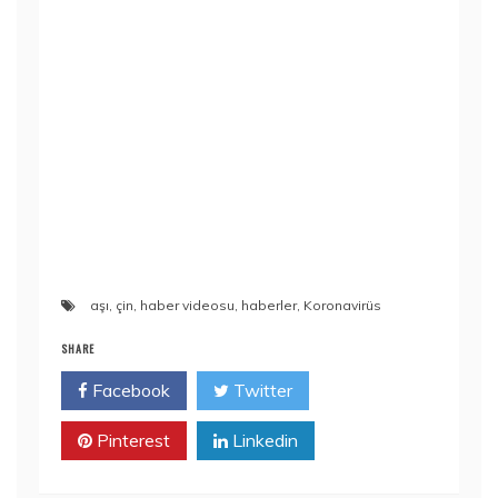
aşı
,
çin
,
haber videosu
,
haberler
,
Koronavirüs
SHARE
Facebook
Twitter
Pinterest
Linkedin