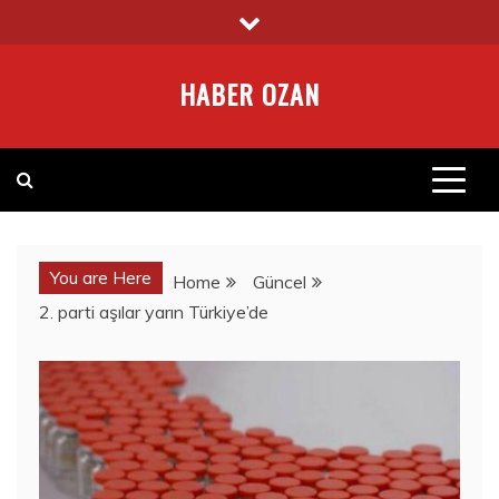
Skip
to
content
HABER OZAN
You are Here
Home
Güncel
2. parti aşılar yarın Türkiye’de