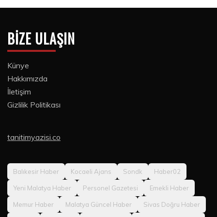
BIZE ULAŞIN
Künye
Hakkımızda
İletişim
Gizlilik Politikası
tanitimyazisi.co
Balıkesir Haber
Kocaeli Ajans
Sondk
Haber02
Yeni Malatya Haber
Personel Gazetesi
Emekli Haber
Memur Haber
Malatya Güncel Haber
Sivas Doğru Haber