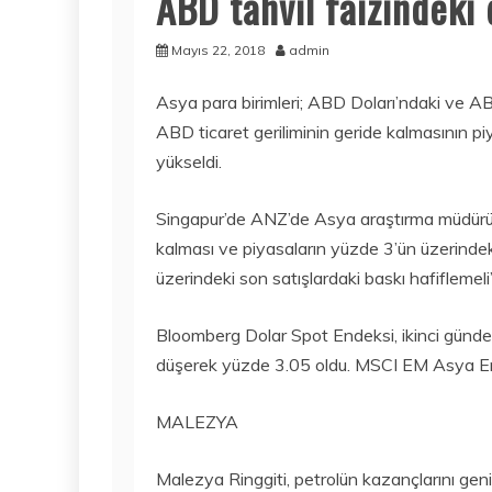
ABD tahvil faizindeki
Mayıs 22, 2018
admin
Asya para birimleri; ABD Doları’ndaki ve AB
ABD ticaret geriliminin geride kalmasının p
yükseldi.
Singapur’de ANZ’de Asya araştırma müdürü 
kalması ve piyasaların yüzde 3’ün üzerinde
üzerindeki son satışlardaki baskı hafiflemeli
Bloomberg Dolar Spot Endeksi, ikinci günde 
düşerek yüzde 3.05 oldu. MSCI EM Asya End
MALEZYA
Malezya Ringgiti, petrolün kazançlarını geniş