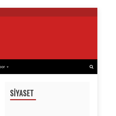
por
SIYASET