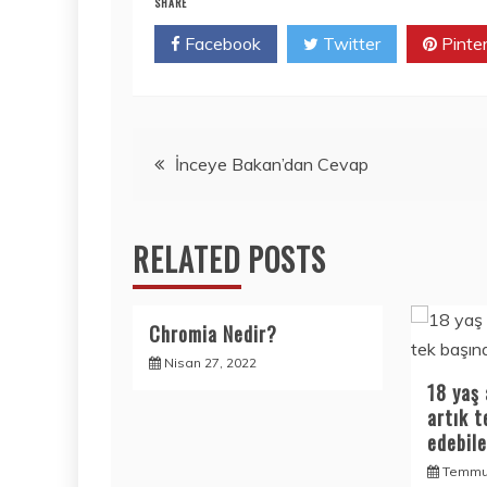
SHARE
Facebook
Twitter
Pinte
Yazı
İnceye Bakan’dan Cevap
gezinmesi
RELATED POSTS
Chromia Nedir?
Nisan 27, 2022
18 yaş 
artık 
edebil
Temmuz