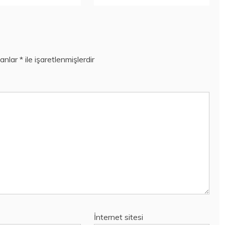
lanlar
*
ile işaretlenmişlerdir
İnternet sitesi