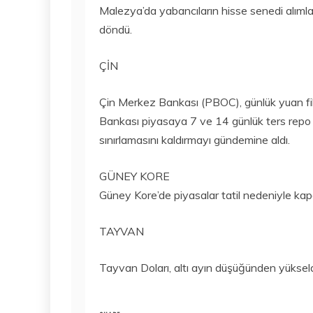
Malezya’da yabancıların hisse senedi alımları
döndü.
ÇİN
Çin Merkez Bankası (PBOC), günlük yuan fik
Bankası piyasaya 7 ve 14 günlük ters repo 
sınırlamasını kaldırmayı gündemine aldı.
GÜNEY KORE
Güney Kore’de piyasalar tatil nedeniyle kapa
TAYVAN
Tayvan Doları, altı ayın düşüğünden yükseld