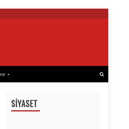
por
SIYASET