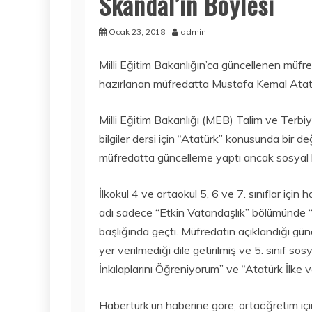
Skandal’ın Böylesi
Ocak 23, 2018
admin
Milli Eğitim Bakanlığın’ca güncellenen müfreda
hazırlanan müfredatta Mustafa Kemal Atatü
Milli Eğitim Bakanlığı (MEB) Talim ve Terbi
bilgiler dersi için “Atatürk” konusunda bir de
müfredatta güncelleme yaptı ancak sosyal bil
İlkokul 4 ve ortaokul 5, 6 ve 7. sınıflar için
adı sadece “Etkin Vatandaşlık” bölümünde “A
başlığında geçti. Müfredatın açıklandığı gün
yer verilmediği dile getirilmiş ve 5. sınıf so
İnkılaplarını Öğreniyorum” ve “Atatürk İlke ve
Habertürk’ün haberine göre, ortaöğretim için