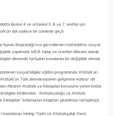
tta ilkokul 4 ve ortaokul 5, 6 ve 7. sınıflar için
rk’ün adı sadece bir cümlede geçti.
ye Kurulu Başkanlığı’nca güncellenen müfredatta, sosyal
ğişiklik yapılmadı. MEB, talep ve önerileri dikkate alarak
giler dersinde tartışılan konularda bir değişiklik olmadı.
 hazırlanan sosyal bilgiler eğitim programında Atatürk’ün
tatürk’ün Türk demokrasisinin gelişimine katkısı” alt
den itibaren Atatürk ve İnkılapları konusuna yeteri kadar
syal bilgiler kitabından, “Atatürkçülüğü ve Atatürk
 İnkılapları” bölümünün kitaptan çıkarılması tartışılmıştı.
 hazırlanan İnkılap Tarihi ve Atatürkçülük Dersi