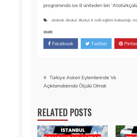
programında ise 8 üniteden biri “Atatürkçülük
atatürk
,
ilkokul
,
ilkokul 4
,
milli eğitim bakanlığı
,
mü
SHARE
Facebook
Twitter
Pinte
Yazı
Türkiye Askeri Eylemlerinde Ve
Açıklamalarında Ölçülü Olmalı
gezinmesi
RELATED POSTS