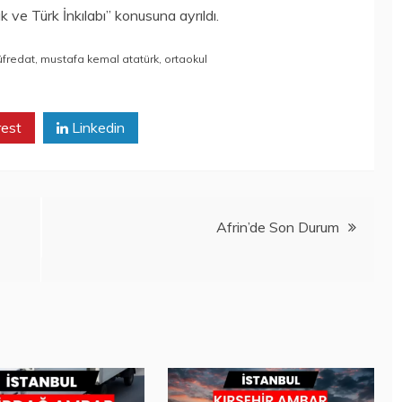
 ve Türk İnkılabı” konusuna ayrıldı.
fredat
,
mustafa kemal atatürk
,
ortaokul
rest
Linkedin
Afrin’de Son Durum