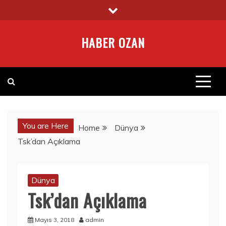
Skip
to
content
HABER OZAN
You are Here
Home
Dünya
Tsk’dan Açıklama
Dünya
Tsk’dan Açıklama
Mayıs 3, 2018
admin