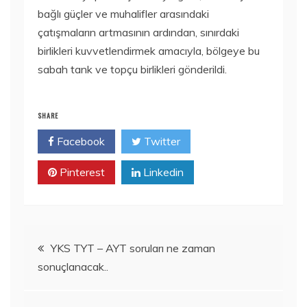
bağlı güçler ve muhalifler arasındaki
çatışmaların artmasının ardından, sınırdaki
birlikleri kuvvetlendirmek amacıyla, bölgeye bu
sabah tank ve topçu birlikleri gönderildi.
SHARE
Facebook
Twitter
Pinterest
Linkedin
Yazı
YKS TYT – AYT soruları ne zaman
sonuçlanacak..
gezinmesi