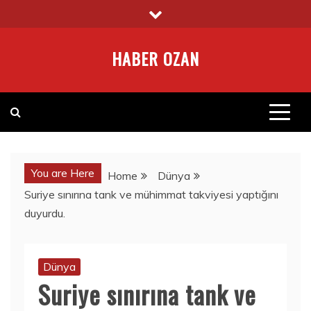
Skip
to
content
HABER OZAN
You are Here
Home
Dünya
Suriye sınırına tank ve mühimmat takviyesi yaptığını
duyurdu.
Dünya
Suriye sınırına tank ve