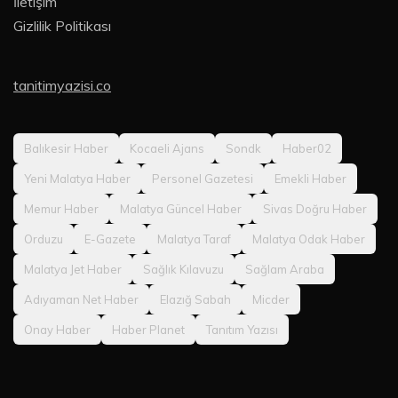
İletişim
Gizlilik Politikası
tanitimyazisi.co
Balıkesir Haber
Kocaeli Ajans
Sondk
Haber02
Yeni Malatya Haber
Personel Gazetesi
Emekli Haber
Memur Haber
Malatya Güncel Haber
Sivas Doğru Haber
Orduzu
E-Gazete
Malatya Taraf
Malatya Odak Haber
Malatya Jet Haber
Sağlık Kılavuzu
Sağlam Araba
Adıyaman Net Haber
Elazığ Sabah
Micder
Onay Haber
Haber Planet
Tanıtım Yazısı