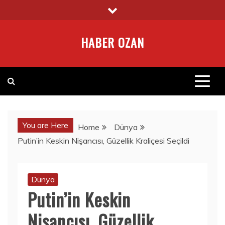
Skip
to
content
HABER OZAN
You are Here
Home
Dünya
Putin’in Keskin Nişancısı, Güzellik Kraliçesi Seçildi
Dünya
Putin’in Keskin
Nişancısı, Güzellik