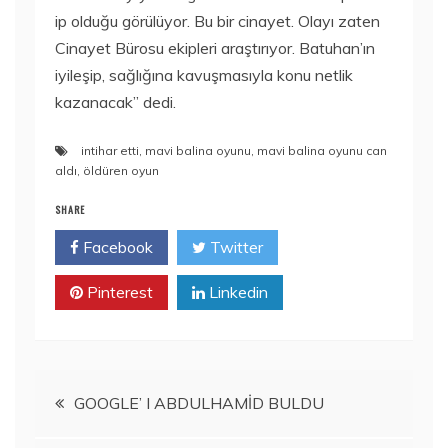
ip olduğu görülüyor. Bu bir cinayet. Olayı zaten
Cinayet Bürosu ekipleri araştırıyor. Batuhan’ın
iyileşip, sağlığına kavuşmasıyla konu netlik
kazanacak” dedi.
intihar etti
,
mavi balina oyunu
,
mavi balina oyunu can
aldı
,
öldüren oyun
SHARE
Facebook
Twitter
Pinterest
Linkedin
Yazı
GOOGLE’ I ABDULHAMİD BULDU