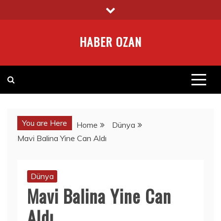
Skip
to
content
HABER OZAN
You are Here
Home
Dünya
Mavi Balina Yine Can Aldı
Dünya
Mavi Balina Yine Can
Aldı