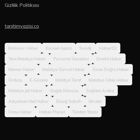
Gizlilik Politikası
tanitimyazisi.co
Balıkesir Haber
Kocaeli Ajans
Sondk
Haber02
Yeni Malatya Haber
Personel Gazetesi
Emekli Haber
Memur Haber
Malatya Güncel Haber
Sivas Doğru Haber
Orduzu
E-Gazete
Malatya Taraf
Malatya Odak Haber
Malatya Jet Haber
Sağlık Kılavuzu
Sağlam Araba
Adıyaman Net Haber
Elazığ Sabah
Micder
Onay Haber
Haber Planet
Tanıtım Yazısı