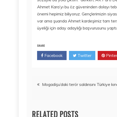
Ahmet Kara’yı bu öz güveninden dolayı teb
önemi hepimiz biliyoruz. Gençlerimizin siya
var ama şuanda Ahmet kardeşimiz tam tersin
üyeliği için aday adaylığı başvurusunu yaptı.
SHARE
Facebook
Twitter
Pinte
Yazı
Mogadişu’daki terör saldırısını Türkiye kın
gezinmesi
RELATED POSTS