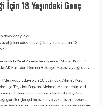
ği İçin 18 Yaşındaki Genç
çin aday adayı oldu
s üyeliği için aday adaylığı başvurusu yapan 18
oldu
yaşındaki Yerel Yönetimler öğrencisi Ahmet Kara, 31
de AK Parti’den Demirci Belediye Meclisi Üyeliği aday
Parti’den aday adayı olan 18 yaşındaki Ahmet Kara
irci İlçe Teşkilatı Başkanı Mehmet Acar’a teslim etti.
başvuruda bulunan en genç isim olarak dikkat çeken
 gibi ‘Gençler şahlanışımız ve yükselişimiz sizsiniz’
Demirci İlçe Başkanı Mehmet Acar ise, “Genç kardeşimiz