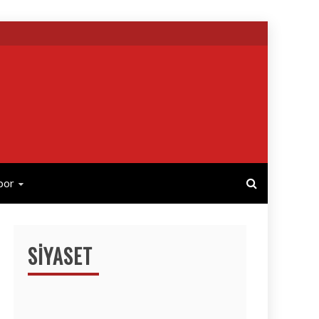
por
SIYASET