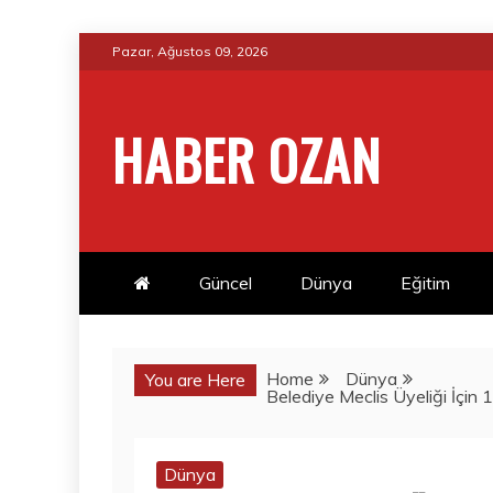
Skip
Pazar, Ağustos 09, 2026
to
content
HABER OZAN
Güncel
Dünya
Eğitim
Home
Dünya
You are Here
Belediye Meclis Üyeliği İçin
Dünya