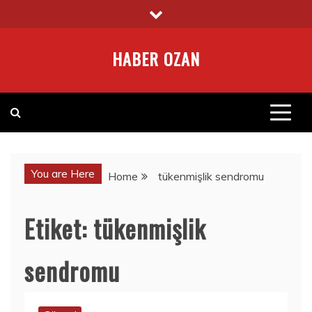
Skip
to
content
HABER OZAN
You are Here
Home
tükenmişlik sendromu
Etiket:
tükenmişlik
sendromu