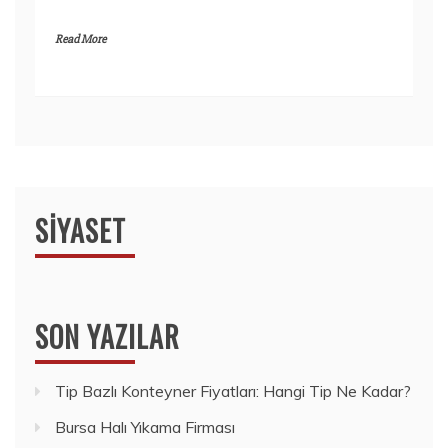
Read More
SIYASET
SON YAZILAR
Tip Bazlı Konteyner Fiyatları: Hangi Tip Ne Kadar?
Bursa Halı Yıkama Firması