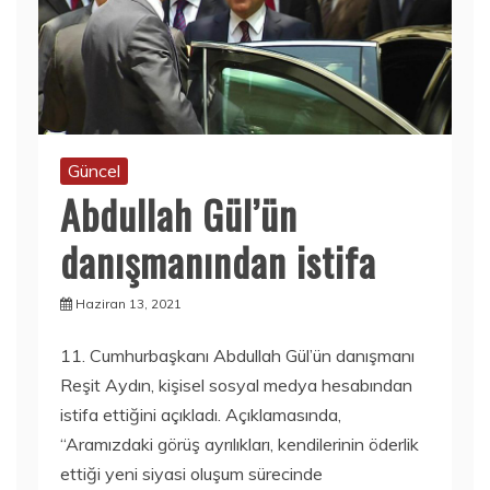
Güncel
Abdullah Gül’ün
danışmanından istifa
Haziran 13, 2021
11. Cumhurbaşkanı Abdullah Gül’ün danışmanı
Reşit Aydın, kişisel sosyal medya hesabından
istifa ettiğini açıkladı. Açıklamasında,
“Aramızdaki görüş ayrılıkları, kendilerinin öderlik
ettiği yeni siyasi oluşum sürecinde