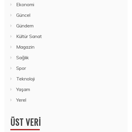
Ekonomi
Güncel
Gündem
Kültür Sanat
Magazin
Sağlık
Spor
Teknoloji
Yaşam
Yerel
ÜST VERI