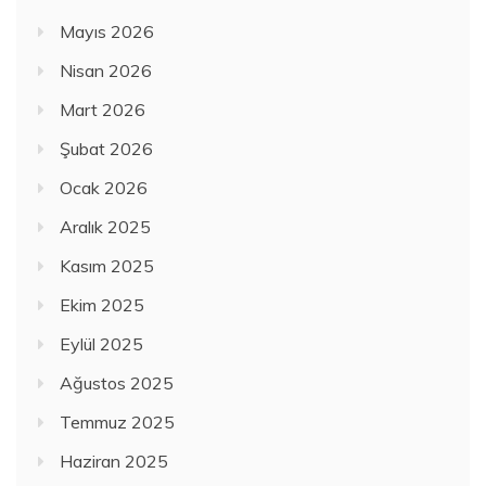
Mayıs 2026
Nisan 2026
Mart 2026
Şubat 2026
Ocak 2026
Aralık 2025
Kasım 2025
Ekim 2025
Eylül 2025
Ağustos 2025
Temmuz 2025
Haziran 2025