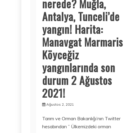
nerede? Muğla,
Antalya, Tunceli’de
yangın! Harita:
Manavgat Marmaris
Köyceğiz
yangınlarında son
durum 2 Ağustos
2021!
Ağustos 2, 2021
Tarım ve Orman Bakanlığı’nın Twitter
hesabından ” Ülkemizdeki orman