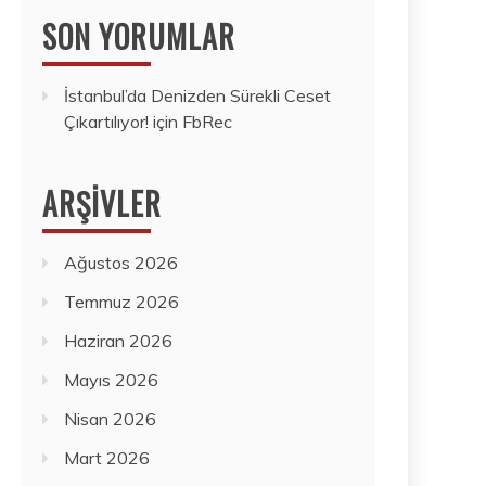
SON YORUMLAR
İstanbul’da Denizden Sürekli Ceset
Çıkartılıyor!
için
FbRec
ARŞIVLER
Ağustos 2026
Temmuz 2026
Haziran 2026
Mayıs 2026
Nisan 2026
Mart 2026