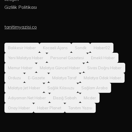
Gizlilik Politikası
tanitimyazisi.co
Balıkesir Haber
Kocaeli Ajans
Sondk
Haber02
Yeni Malatya Haber
Personel Gazetesi
Emekli Haber
Memur Haber
Malatya Güncel Haber
Sivas Doğru Haber
Orduzu
E-Gazete
Malatya Taraf
Malatya Odak Haber
Malatya Jet Haber
Sağlık Kılavuzu
Sağlam Araba
Adıyaman Net Haber
Elazığ Sabah
Micder
Onay Haber
Haber Planet
Tanıtım Yazısı