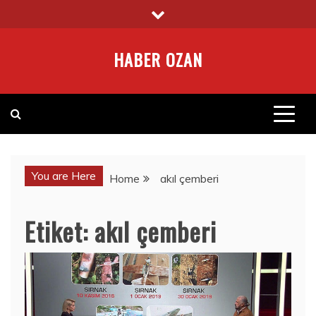
Skip
to
content
HABER OZAN
You are Here
Home
akıl çemberi
Etiket:
akıl çemberi