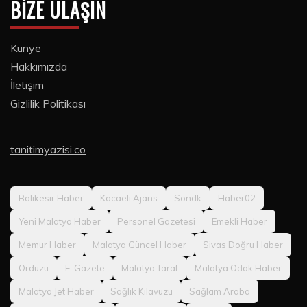
BIZE ULAŞIN
Künye
Hakkımızda
İletişim
Gizlilik Politikası
tanitimyazisi.co
Balıkesir Haber
Kocaeli Ajans
Sondk
Haber02
Yeni Malatya Haber
Personel Gazetesi
Emekli Haber
Memur Haber
Malatya Güncel Haber
Sivas Doğru Haber
Orduzu
E-Gazete
Malatya Taraf
Malatya Odak Haber
Malatya Jet Haber
Sağlık Kılavuzu
Sağlam Araba